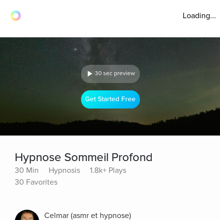
Loading...
30 sec preview
Get Started Free
Hypnose Sommeil Profond
30 Min
Hypnosis
1.8k+ Plays
30 Favorites
Celmar (asmr et hypnose)