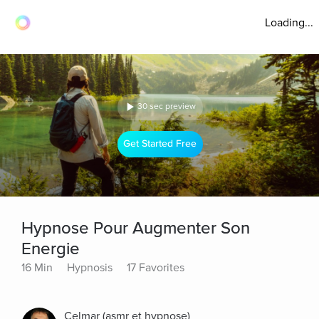
Loading...
30 sec preview
Get Started Free
Hypnose Pour Augmenter Son
Energie
16 Min
Hypnosis
17 Favorites
Celmar (asmr et hypnose)