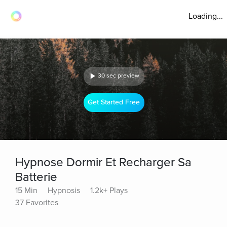
Loading...
30 sec preview
Get Started Free
Hypnose Dormir Et Recharger Sa
Batterie
15 Min
Hypnosis
1.2k+ Plays
37 Favorites