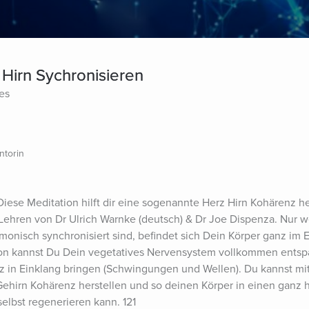
Hirn Sychronisieren
tes
ntorin
iese Meditation hilft dir eine sogenannte Herz Hirn Kohärenz her
n Lehren von Dr Ulrich Warnke (deutsch) & Dr Joe Dispenza. Nur 
nisch synchronisiert sind, befindet sich Dein Körper ganz im Ei
ion kannst Du Dein vegetatives Nervensystem vollkommen entsp
 in Einklang bringen (Schwingungen und Wellen). Du kannst mit 
ehirn Kohärenz herstellen und so deinen Körper in einen ganz 
selbst regenerieren kann. 121