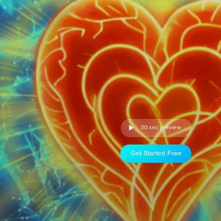
30 sec preview
Get Started Free