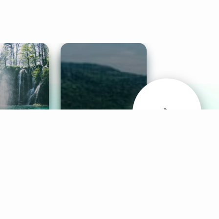
& Sounds
Healthy Mind