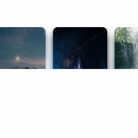
ife Coaching
Stories
Music 