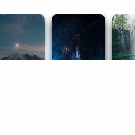
ife Coaching
Stories
Music 