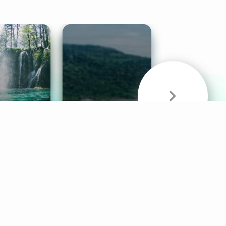
& Sounds
Healthy Mind