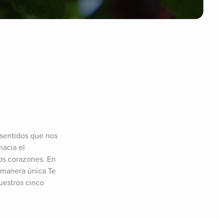
sentidos que nos 
acia el 
os corazones. En 
manera única Te 
uestros cinco 