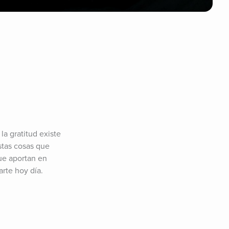
a gratitud existe 
tas cosas que 
ue aportan en 
te hoy día. 