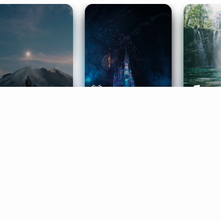
ife Coaching
Stories
Music 