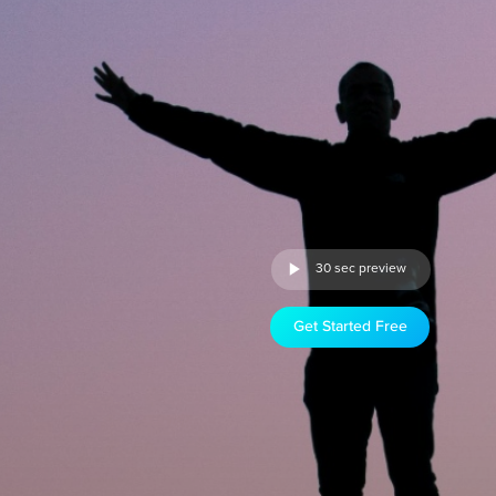
30 sec preview
Get Started Free