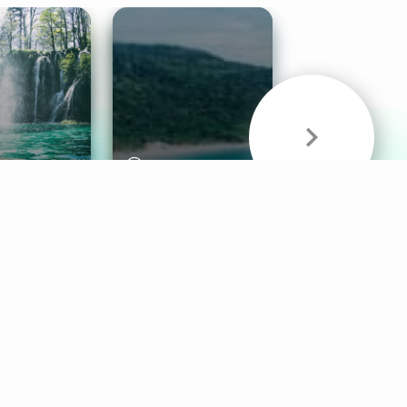
& Sounds
Healthy Mind