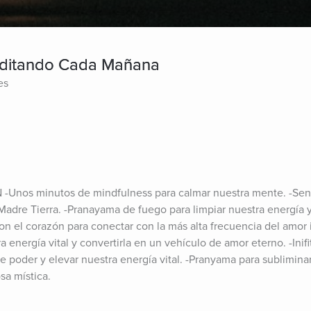
editando Cada Mañana
es
nos minutos de mindfulness para calmar nuestra mente. -Sent
adre Tierra. -Pranayama de fuego para limpiar nuestra energía y 
con el corazón para conectar con la más alta frecuencia del amor 
a energía vital y convertirla en un vehículo de amor eterno. -Inifi
e poder y elevar nuestra energía vital. -Pranyama para subliminar
osa mística.