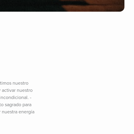
imos nuestro 
activar nuestro 
incondicional. -
to sagrado para 
 nuestra energía 