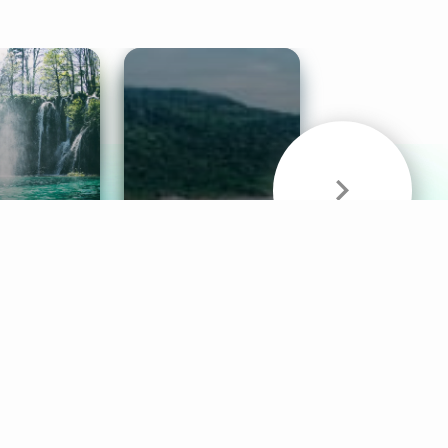
& Sounds
Healthy Mind