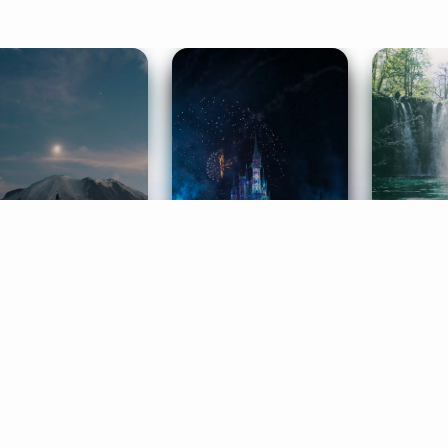
ife Coaching
Stories
Music 