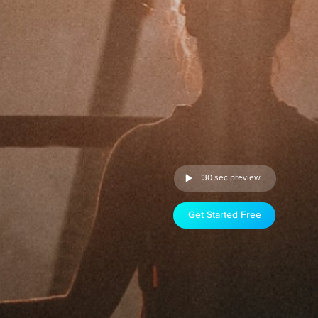
30 sec preview
Get Started Free