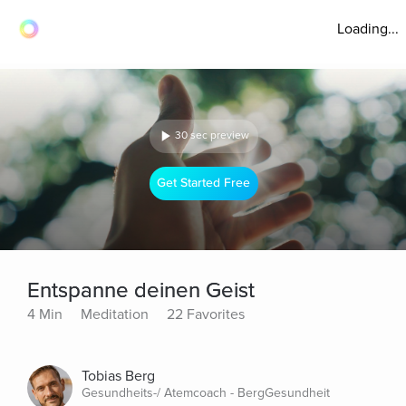
Loading...
30 sec preview
Get Started Free
Entspanne deinen Geist
4 Min
Meditation
22 Favorites
Tobias Berg
Gesundheits-/ Atemcoach - BergGesundheit