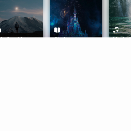
ife Coaching
Stories
Music 
More
Get Started
Gift Aura
Get Started