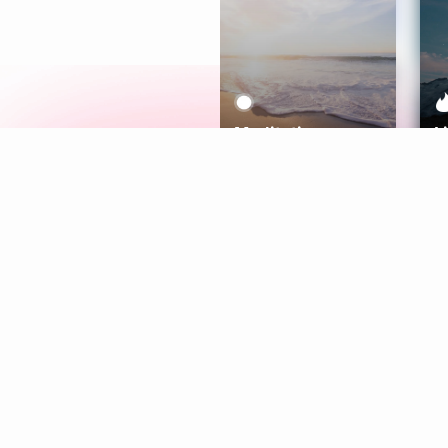
Meditation
L
Aura
Explore