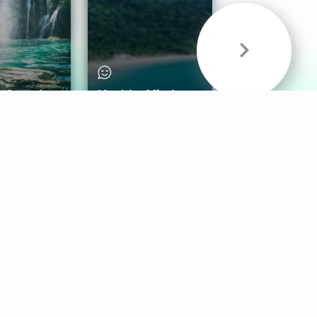
& Sounds
Healthy Mind
Follow Us