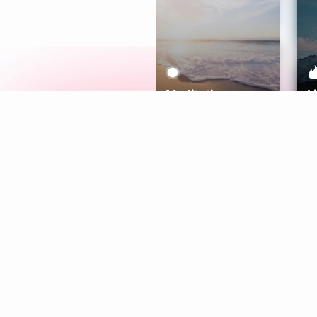
Meditation
L
Aura
Explore