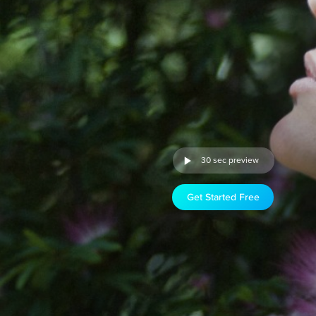
30 sec preview
Get Started Free