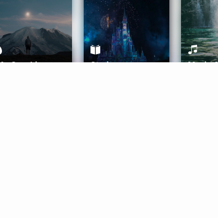
ife Coaching
Stories
Music 
More
Get Started
Gift Aura
Get Started