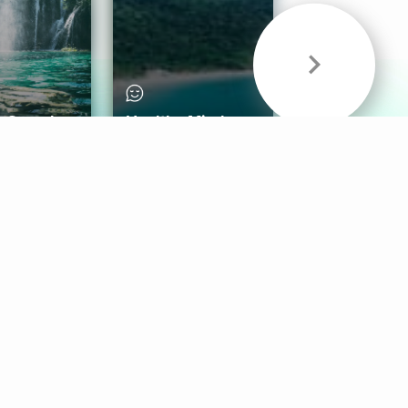
& Sounds
Healthy Mind
Follow Us