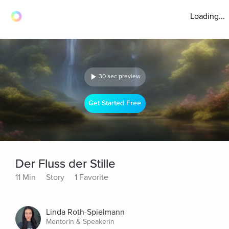
Loading...
30 sec preview
Get Started Free
Der Fluss der Stille
11 Min
Story
1 Favorite
Linda Roth-Spielmann
Mentorin & Speakerin