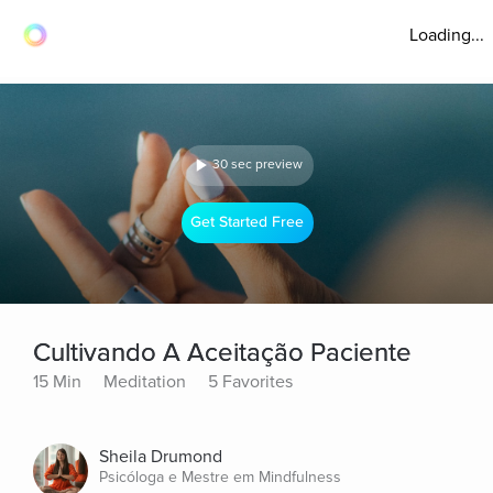
Loading...
30 sec preview
Get Started Free
Cultivando A Aceitação Paciente
15 Min
Meditation
5 Favorites
Sheila Drumond
Psicóloga e Mestre em Mindfulness