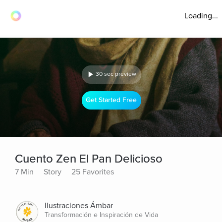
Loading...
30 sec preview
Get Started Free
Cuento Zen El Pan Delicioso
7 Min
Story
25 Favorites
Ilustraciones Ámbar
Transformación e Inspiración de Vida