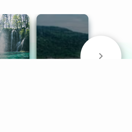
& Sounds
Healthy Mind