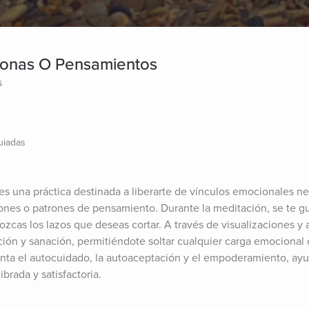
sonas O Pensamientos
s
uiadas
es una práctica destinada a liberarte de vínculos emocionales ne
ones o patrones de pensamiento. Durante la meditación, se te gui
cas los lazos que deseas cortar. A través de visualizaciones y a
ación y sanación, permitiéndote soltar cualquier carga emocional 
menta el autocuidado, la autoaceptación y el empoderamiento, ayu
brada y satisfactoria.