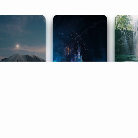
ife Coaching
Stories
Music 