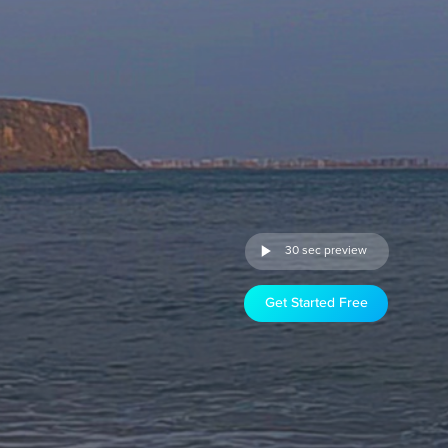
30 sec preview
Get Started Free