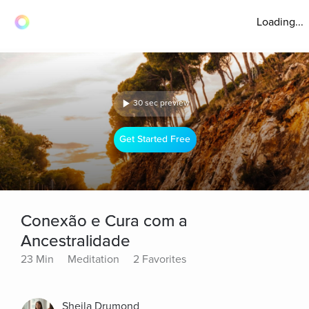
Loading...
30 sec preview
Get Started Free
Conexão e Cura com a
Ancestralidade
23 Min
Meditation
2 Favorites
Sheila Drumond