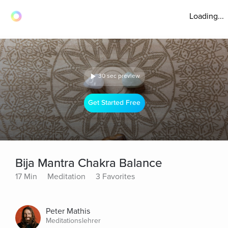
Loading...
30 sec preview
Get Started Free
Bija Mantra Chakra Balance
17 Min
Meditation
3 Favorites
Peter Mathis
Meditationslehrer