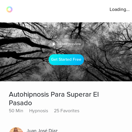
Loading...
30 sec preview
Get Started Free
Autohipnosis Para Superar El
Pasado
50 Min
Hypnosis
25 Favorites
Juan José Díaz