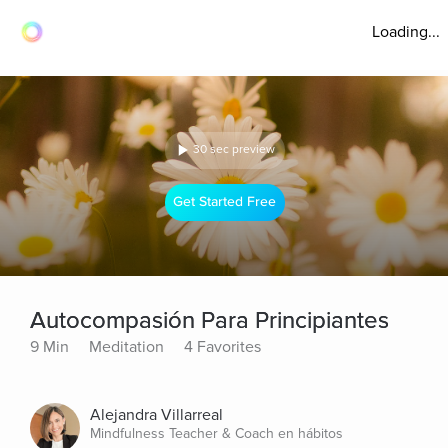
Loading...
30 sec preview
Get Started Free
Autocompasión Para Principiantes
9 Min
Meditation
4 Favorites
Alejandra Villarreal
Mindfulness Teacher & Coach en hábitos