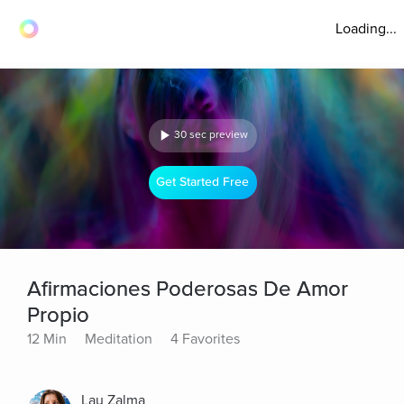
Loading...
30 sec preview
Get Started Free
Afirmaciones Poderosas De Amor
Propio
12 Min
Meditation
4 Favorites
Lau Zalma