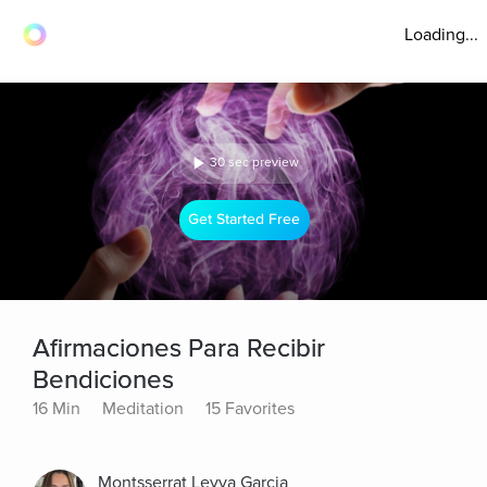
Loading...
30 sec preview
Get Started Free
Afirmaciones Para Recibir
Bendiciones
16 Min
Meditation
15 Favorites
Montsserrat Leyva Garcia