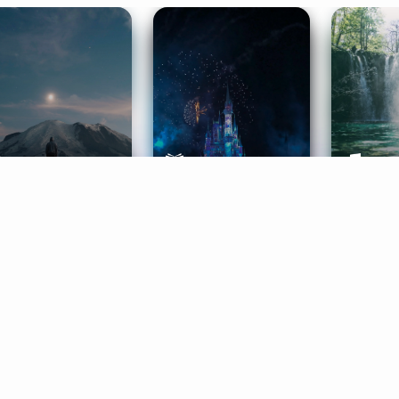
ife Coaching
Stories
Music 