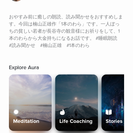
おやすみ前に癒しの朗読、読み聞かせをおすすめしま
す。今回は楠山正雄作「1本のわら」です。一人ぼっ
ちの貧しい若者が長谷寺の観音様にお祈りをして、1
本のわらから大金持ちになるお話です。 #睡眠朗読　
#読み聞かせ　#楠山正雄　#1本のわら
Explore Aura
Meditation
Life Coaching
Stories