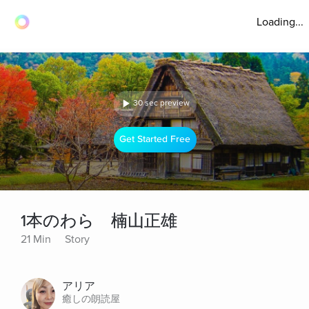
Loading...
30 sec preview
Get Started Free
1本のわら 楠山正雄
21 Min
Story
アリア
癒しの朗読屋