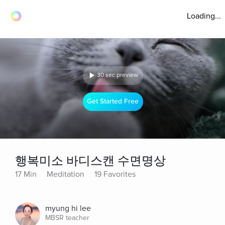
Loading...
30 sec preview
Get Started Free
행복미소 바디스캔 수면명상
17 Min
Meditation
19 Favorites
myung hi lee
MBSR teacher