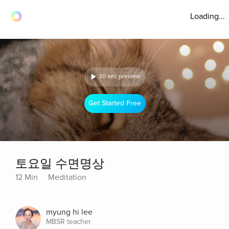
Loading...
30 sec preview
Get Started Free
토요일 수면명상
12 Min
Meditation
myung hi lee
MBSR teacher