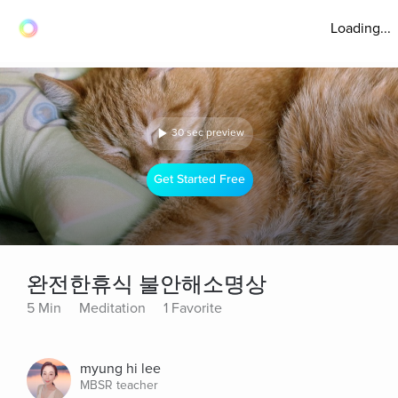
Loading...
30 sec preview
Get Started Free
완전한휴식 불안해소명상
5 Min
Meditation
1 Favorite
myung hi lee
MBSR teacher