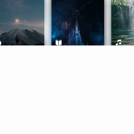
ife Coaching
Stories
Music 
More
Get Started