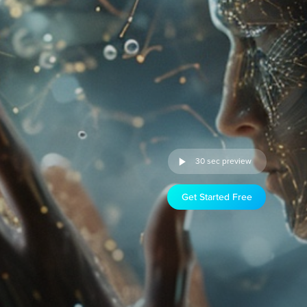
30 sec preview
Get Started Free