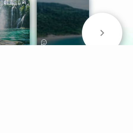
& Sounds
Healthy Mind
Follow Us