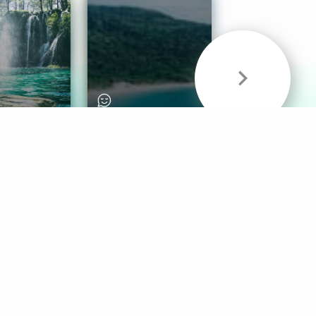
& Sounds
Healthy Mind
Follow Us