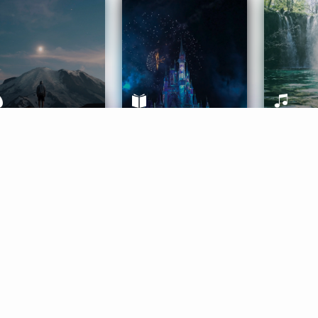
ife Coaching
Stories
Music 
More
Get Started