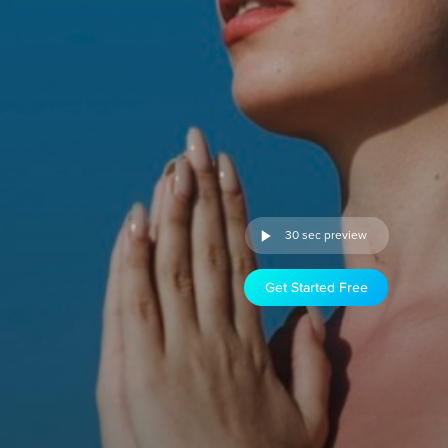
30 sec preview
Get Started Free