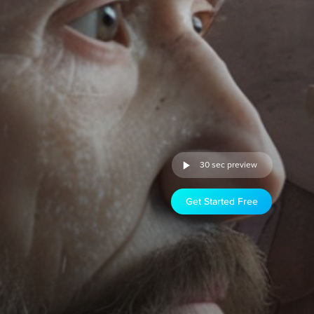
30 sec preview
Get Started Free