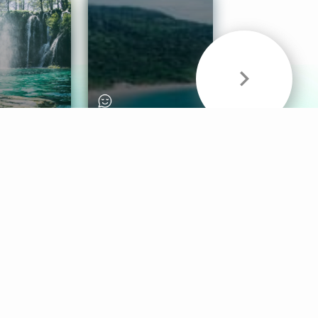
& Sounds
Healthy Mind
Follow Us