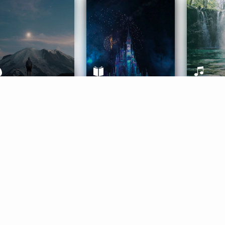
ife Coaching
Stories
Music 
More
Get Started