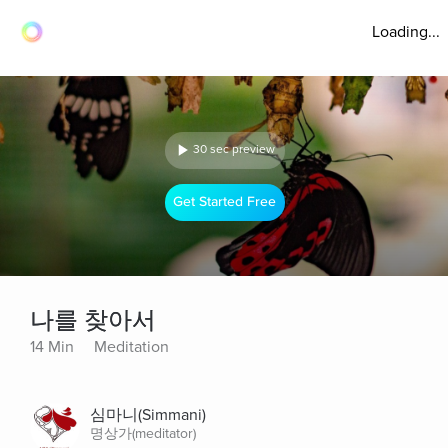
Loading...
30 sec preview
Get Started Free
나를 찾아서
14 Min
Meditation
심마니(Simmani)
명상가(meditator)