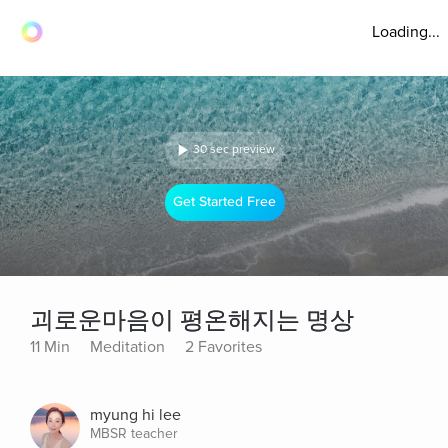
Loading...
30 sec preview
Get Started Free
괴로운마음이 평온해지는 명상
11 Min
Meditation
2 Favorites
myung hi lee
MBSR teacher