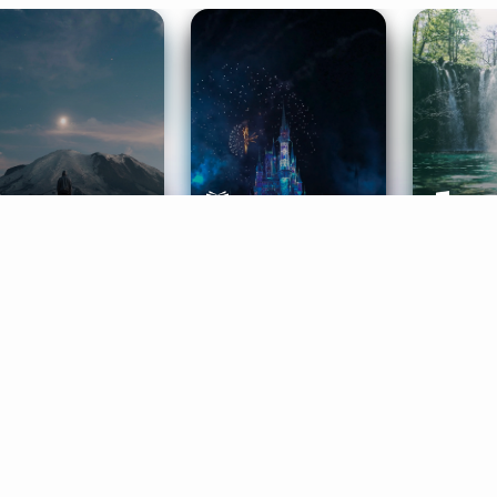
ife Coaching
Stories
Music 