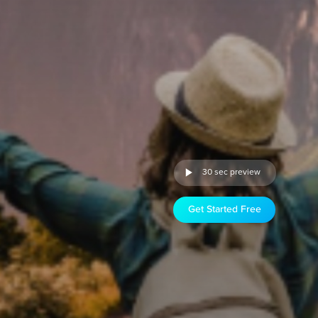
30 sec preview
Get Started Free