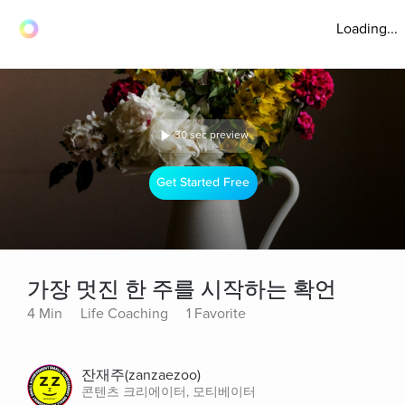
Loading...
30 sec preview
Get Started Free
가장 멋진 한 주를 시작하는 확언
4 Min
Life Coaching
1 Favorite
잔재주(zanzaezoo)
콘텐츠 크리에이터, 모티베이터