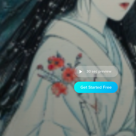
30 sec preview
Get Started Free