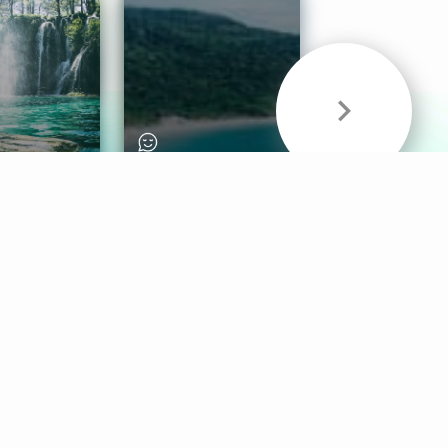
& Sounds
Healthy Mind
Follow Us