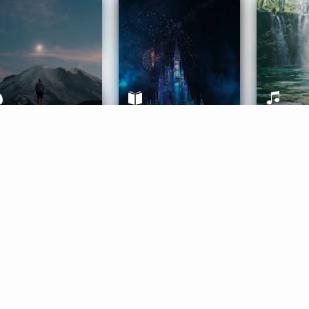
ife Coaching
Stories
Music 
More
Get Started