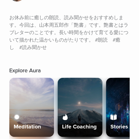
お休み前に癒しの朗読、読み聞かせをおすすめしま
す。今回は、山本周五郎作「艶書」です。艶書とはラ
ブレターのことです。長い時間をかけて育てる愛につ
いて描かれた温かいものがたりです。 #朗読　#癒
し　#読み聞かせ
Explore Aura
Meditation
Life Coaching
Stories