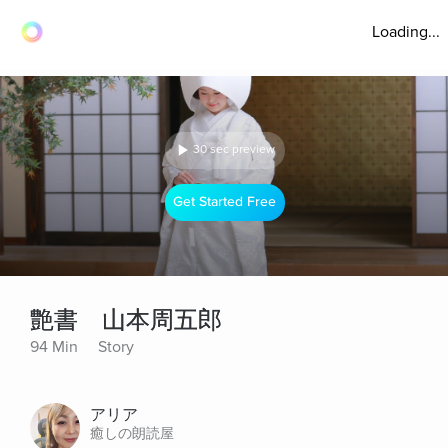
Loading...
30 sec preview
Get Started Free
艶書 山本周五郎
94 Min
Story
アリア
癒しの朗読屋