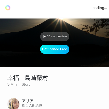
Loading...
30 sec preview
Get Started Free
幸福 島崎藤村
5 Min
Story
アリア
癒しの朗読屋