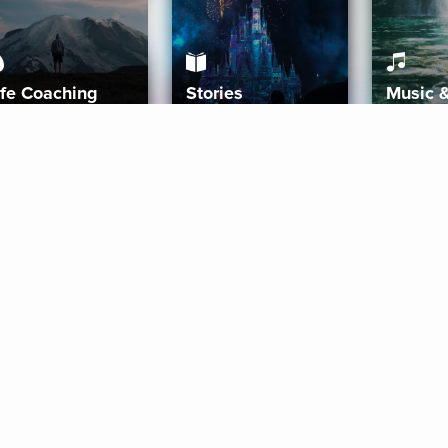
ife Coaching
Stories
Music 
More
Get Started
Gift Aura
Get Started
Redeem Gift Code
Gift Card Terms
Download IOS