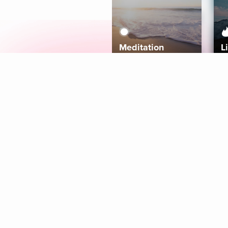
Meditation
L
Aura
Explore
Coaches
Tracks