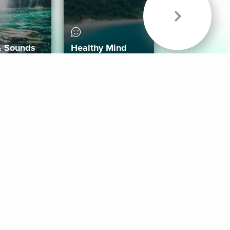
& Sounds
Healthy Mind
Follow Us
 App