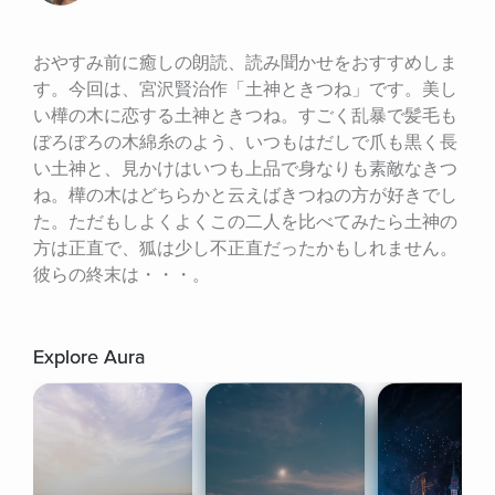
おやすみ前に癒しの朗読、読み聞かせをおすすめしま
す。今回は、宮沢賢治作「土神ときつね」です。美し
い樺の木に恋する土神ときつね。すごく乱暴で髪毛も
ぼろぼろの木綿糸のよう、いつもはだしで爪も黒く長
い土神と、見かけはいつも上品で身なりも素敵なきつ
ね。樺の木はどちらかと云えばきつねの方が好きでし
た。ただもしよくよくこの二人を比べてみたら土神の
方は正直で、狐は少し不正直だったかもしれません。
彼らの終末は・・・。
Explore Aura