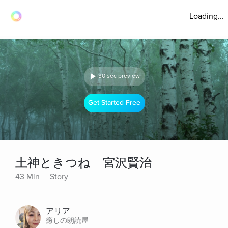
Loading...
30 sec preview
Get Started Free
土神ときつね 宮沢賢治
43 Min
Story
アリア
癒しの朗読屋