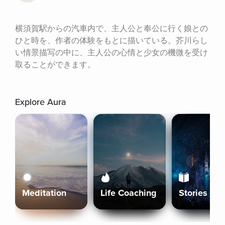
横須賀駅からの汽車内で、主人公と奉公に行く娘との
ひと時を、作者の体験をもとに描いている。芥川らし
い情景描写の中に、主人公の心情と少女の機微を受け
取ることができます。
Explore Aura
Meditation
Life Coaching
Stories