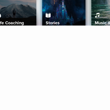
ife Coaching
Stories
Music 
More
Get Started
Gift Aura
Get Started
Redeem Gift Code
Gift Card Terms
Download IOS