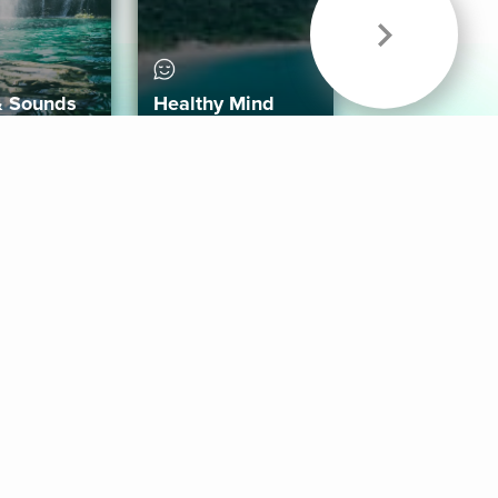
& Sounds
Healthy Mind
Follow Us
 App