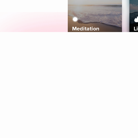
Meditation
L
Aura
Explore
Coaches
Tracks