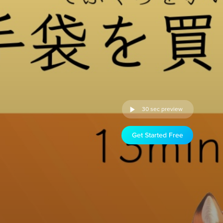
30 sec preview
Get Started Free