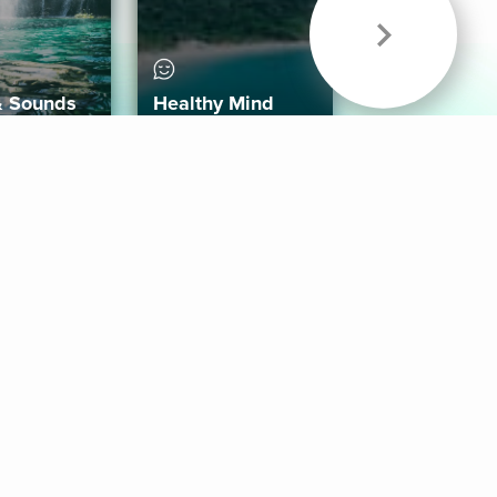
& Sounds
Healthy Mind
Follow Us
 App