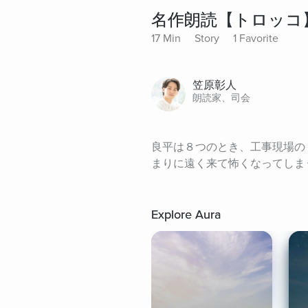
名作朗読【トロッコ
17 Min
Story
1 Favorite
笠原彰人
朗読家、司会
良平は８つのとき、工事現場の
まりに遠く来て怖くなってしま
Explore Aura