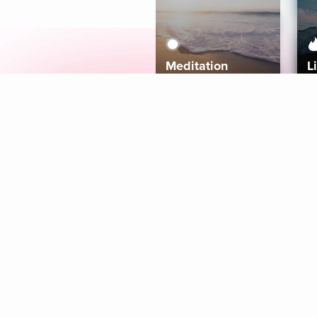
Meditation
L
Aura
Explore
Coaches
Tracks