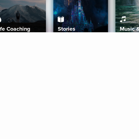
ife Coaching
Stories
Music 
More
Get Started
Gift Aura
Get Started
Redeem Gift Code
Gift Card Terms
Download IOS