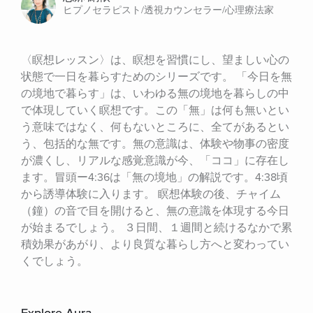
ヒプノセラピスト/透視カウンセラー/心理療法家
〈瞑想レッスン〉は、瞑想を習慣にし、望ましい心の
状態で一日を暮らすためのシリーズです。 「今日を無
の境地で暮らす」は、いわゆる無の境地を暮らしの中
で体現していく瞑想です。この「無」は何も無いとい
う意味ではなく、何もないところに、全てがあるとい
う、包括的な無です。無の意識は、体験や物事の密度
が濃くし、リアルな感覚意識が今、「ココ」に存在し
ます。冒頭ー4:36は「無の境地」の解説です。4:38頃
から誘導体験に入ります。 瞑想体験の後、チャイム
（鐘）の音で目を開けると、無の意識を体現する今日
が始まるでしょう。 ３日間、１週間と続けるなかで累
積効果があがり、より良質な暮らし方へと変わってい
くでしょう。