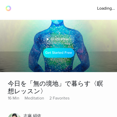
Loading...
30 sec preview
Get Started Free
今日を「無の境地」で暮らす〈瞑
想レッスン〉
16 Min
Meditation
2 Favorites
志麻 絹依