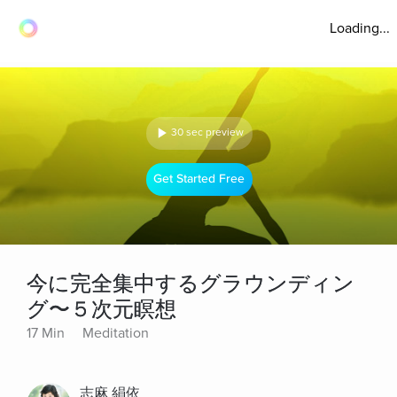
Loading...
30 sec preview
Get Started Free
今に完全集中するグラウンディン
グ〜５次元瞑想
17 Min
Meditation
志麻 絹依