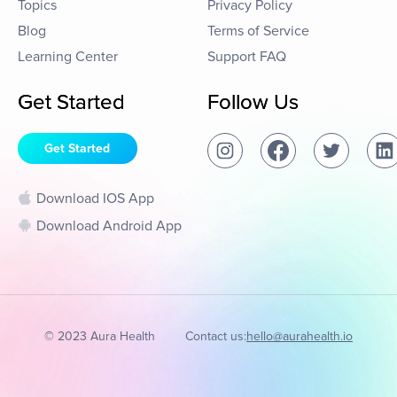
Topics
Privacy Policy
Blog
Terms of Service
Learning Center
Support FAQ
Get Started
Follow Us
Get Started
Download IOS App
Download Android App
© 2023 Aura Health
Contact us:
hello@aurahealth.io