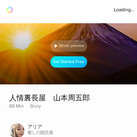
Loading...
30 sec preview
Get Started Free
人情裏長屋 山本周五郎
86 Min
Story
アリア
癒しの朗読屋