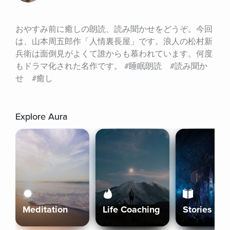
おやすみ前に癒しの朗読、読み聞かせをどうぞ。今回
は、山本周五郎作「人情裏長屋」です。浪人の松村新
兵衛は面倒見がよくて誰からも慕われています。何度
もドラマ化された名作です。 #睡眠朗読　#読み聞か
せ　#癒し
Explore Aura
Meditation
Life Coaching
Stories