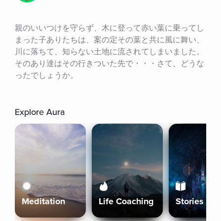
親のいいつけを守らず、木に登って赤い葉に乗ってし
まった子ありたちは、案の定その葉と共に風に舞い、
川に落ちて、知らない土地に流されてしまいました。
そのあり達はその行きついた先で・・・さて、どうな
ったでしょうか。
Explore Aura
Meditation
Life Coaching
Stories