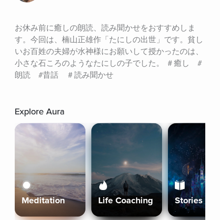
お休み前に癒しの朗読、読み聞かせをおすすめしま
す。今回は、楠山正雄作「たにしの出世」です。貧し
いお百姓の夫婦が水神様にお願いして授かったのは、
小さな石ころのようなたにしの子でした。 ＃癒し　#
朗読　#昔話　＃読み聞かせ
Explore Aura
Meditation
Life Coaching
Stories