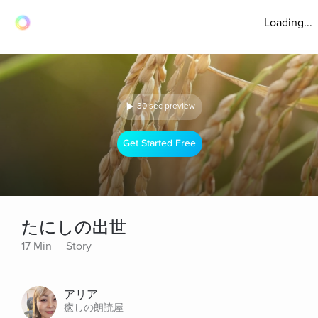
Loading...
30 sec preview
Get Started Free
たにしの出世
17 Min
Story
アリア
癒しの朗読屋