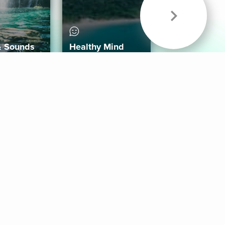
& Sounds
Healthy Mind
Follow Us
 App