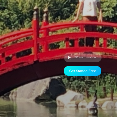
30 sec preview
Get Started Free