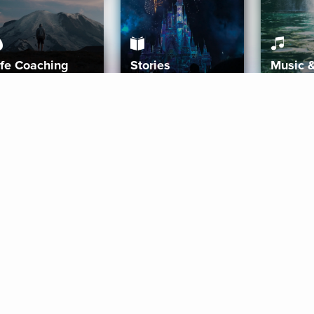
ife Coaching
Stories
Music 
More
Get Started
Gift Aura
Get Started
Redeem Gift Code
Gift Card Terms
Download IOS