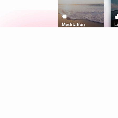
Meditation
L
Aura
Explore
Coaches
Tracks