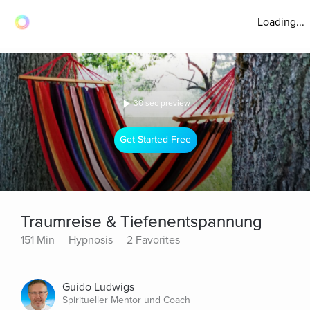
Loading...
30 sec preview
Get Started Free
Traumreise & Tiefenentspannung
151 Min
Hypnosis
2 Favorites
Guido Ludwigs
Spiritueller Mentor und Coach