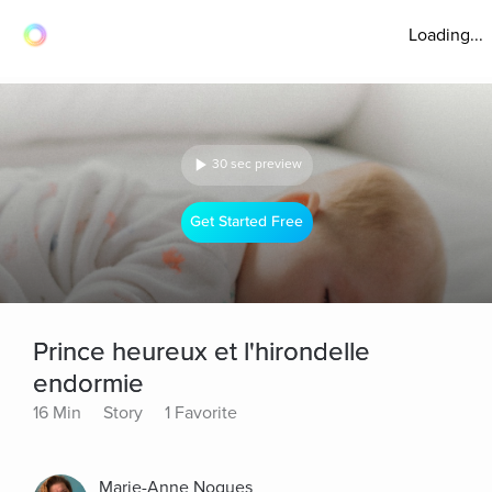
Loading...
30 sec preview
Get Started Free
Prince heureux et l'hirondelle
endormie
16 Min
Story
1 Favorite
Marie-Anne Nogues