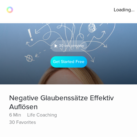
Loading...
30 sec preview
Get Started Free
Negative Glaubenssätze Effektiv
Auflösen
6 Min
Life Coaching
30 Favorites