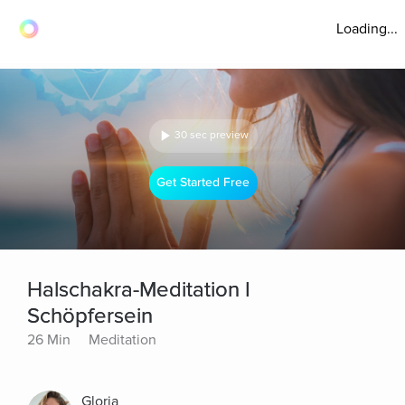
Loading...
30 sec preview
Get Started Free
Halschakra-Meditation I
Schöpfersein
26 Min
Meditation
Gloria